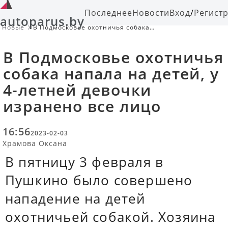
Последнее
Новости
Вход
/
Регист
autoparus.by
Новые
В Подмосковье охотничья собака
напала на детей, у 4-летней
девочки изранено все лицо
В Подмосковье охотничья
собака напала на детей, у
4-летней девочки
изранено все лицо
16:56
2023-02-03
Храмова Оксана
В пятницу 3 февраля в
Пушкино было совершено
нападение на детей
охотничьей собакой. Хозяина