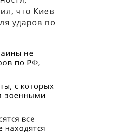
ил, что Киев
ля ударов по
раины не
ров по РФ,
ты, с которых
ми военными
ятся все
де находятся