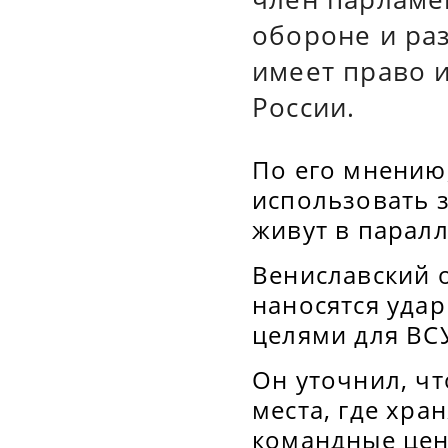
обороне и ра
имеет право 
России.
По его мнению,
использовать 
живут в парал
Вениславский 
наносятся уда
целями для ВС
Он уточнил, чт
места, где хра
командные цен