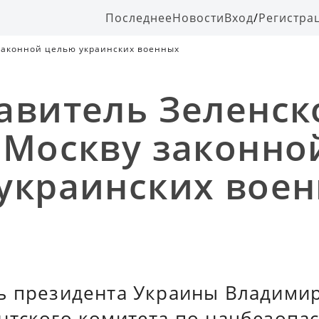
Последнее
Новости
Вход
/
Регистра
законной целью украинских военных
авитель Зеленск
 Москву законно
украинских вое
ь президента Украины Владимир
нтского комитета по нацбезопас