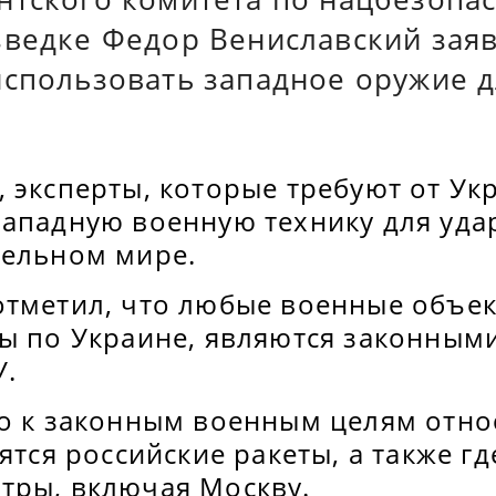
зведке Федор Вениславский заяв
использовать западное оружие д
 эксперты, которые требуют от Ук
западную военную технику для уда
лельном мире.
отметил, что любые военные объек
ры по Украине, являются законны
У.
о к законным военным целям относ
нятся российские ракеты, а также г
тры, включая Москву.