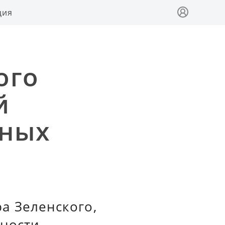
ция
ого
й
нных
а Зеленского,
ности,