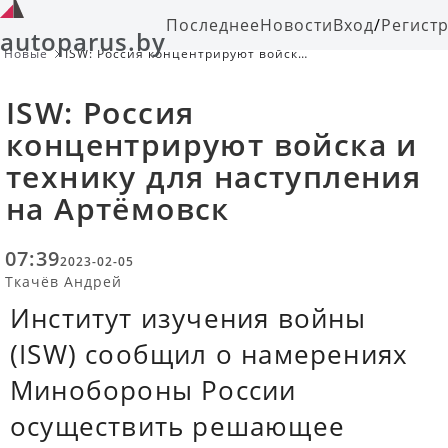
Последнее
Новости
Вход
/
Регист
autoparus.by
Новые
ISW: Россия концентрируют войска
и технику для наступления на
Артёмовск
ISW: Россия
концентрируют войска и
технику для наступления
на Артёмовск
07:39
2023-02-05
Ткачёв Андрей
Институт изучения войны
(ISW) сообщил о намерениях
Минобороны России
осуществить решающее