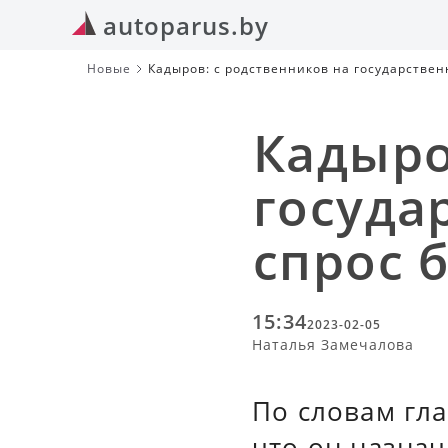
autoparus.by
Новые
Кадыров: с родственников на государстве
Кадыро
госуда
спрос 
15:34
2023-02-05
Наталья Замечалова
По словам гла
что он назна