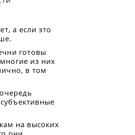
т, а если это
ше.
ечни готовы
многие из них
лично, в том
 очередь
а субъективные
кам на высоких
то они