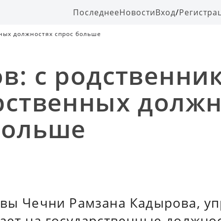
Последнее
Новости
Вход
/
Регистра
нных должностях спрос больше
в: с родственни
рственных должн
больше
вы Чечни Рамзана Кадырова, уп
чает на государственные должно