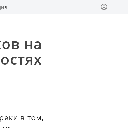
ция
ков на
остях
реки в том,
сти