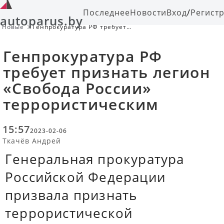
Последнее
Новости
Вход
/
Регист
autoparus.by
Новые
Генпрокуратура РФ требует
признать легион «Свобода России»
террористическим
Генпрокуратура РФ
требует признать легион
«Свобода России»
террористическим
15:57
2023-02-06
Ткачёв Андрей
Генеральная прокуратура
Российской Федерации
призвала признать
террористической