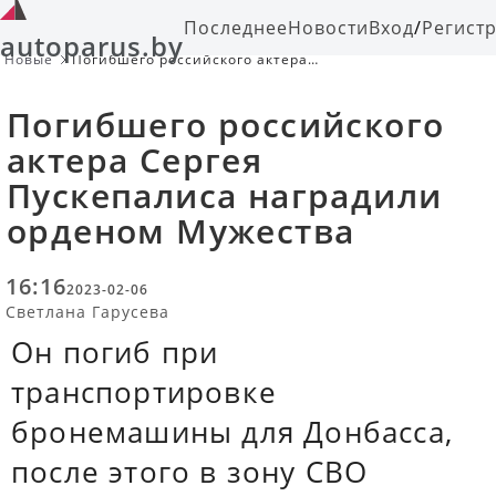
Последнее
Новости
Вход
/
Регист
autoparus.by
Новые
Погибшего российского актера
Сергея Пускепалиса наградили
орденом Мужества
Погибшего российского
актера Сергея
Пускепалиса наградили
орденом Мужества
16:16
2023-02-06
Светлана Гарусева
Он погиб при
транспортировке
бронемашины для Донбасса,
после этого в зону СВО