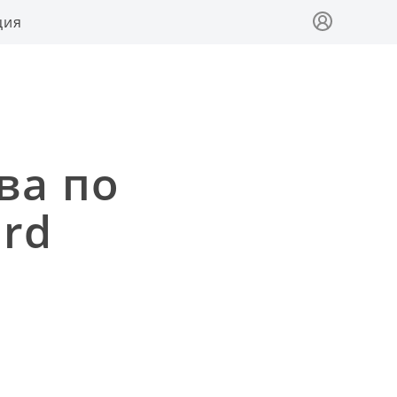
ция
ва по
ard