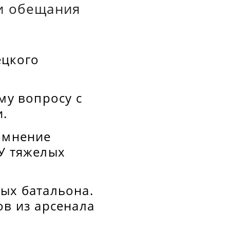
и обещания
ецкого
му вопросу с
.
сомнение
СУ тяжелых
ых батальона.
ов из арсенала