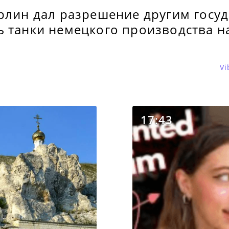
ерлин дал разрешение другим госу
ь танки немецкого производства н
Vi
17:43