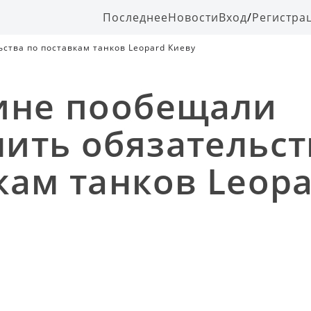
Последнее
Новости
Вход
/
Регистра
В Берлине пообещали выполнить обязательства по поставкам танков Leopard Киеву
ине пообещали
ить обязательст
кам танков Leop