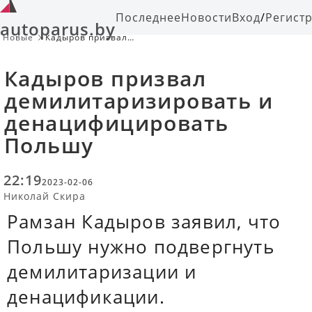
Последнее
Новости
Вход
/
Регист
autoparus.by
Новые
Кадыров призвал
демилитаризировать и
денацифицировать Польшу
Кадыров призвал
демилитаризировать и
денацифицировать
Польшу
22:19
2023-02-06
Николай Скира
Рамзан Кадыров заявил, что
Польшу нужно подвергнуть
демилитаризации и
денацификации.