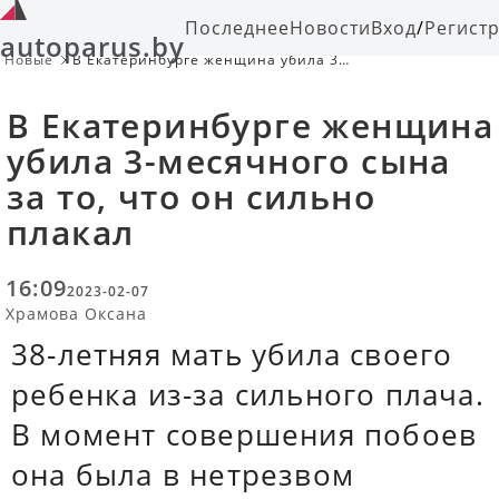
Последнее
Новости
Вход
/
Регист
autoparus.by
Новые
В Екатеринбурге женщина убила 3-
месячного сына за то, что он
сильно плакал
В Екатеринбурге женщина
убила 3-месячного сына
за то, что он сильно
плакал
16:09
2023-02-07
Храмова Оксана
38-летняя мать убила своего
ребенка из-за сильного плача.
В момент совершения побоев
она была в нетрезвом