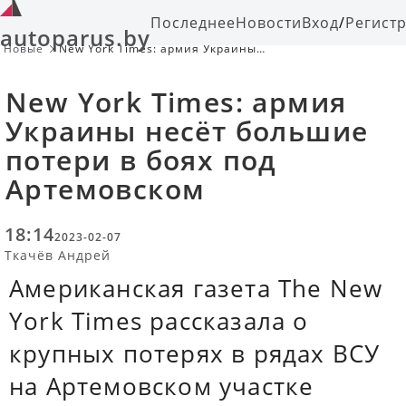
Последнее
Новости
Вход
/
Регист
autoparus.by
Новые
New York Times: армия Украины
несёт большие потери в боях под
Артемовском
New York Times: армия
Украины несёт большие
потери в боях под
Артемовском
18:14
2023-02-07
Ткачёв Андрей
Американская газета The New
York Times рассказала о
крупных потерях в рядах ВСУ
на Артемовском участке