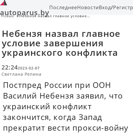
Последнее
Новости
Вход
/
Регист
autoparus.by
Новые
Небензя назвал главное условие
завершения украинского конфликта
Небензя назвал главное
условие завершения
украинского конфликта
22:24
2023-02-07
Светлана Репина
Постпред России при ООН
Василий Небензя заявил, что
украинский конфликт
закончится, когда Запад
прекратит вести прокси-войну