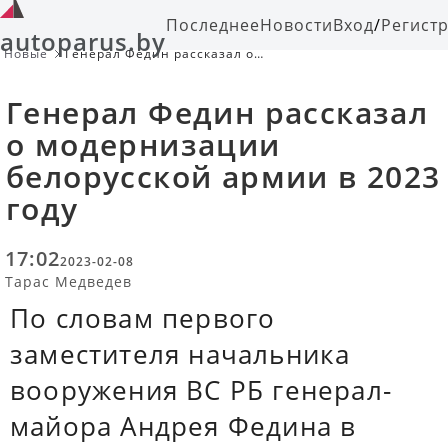
Последнее
Новости
Вход
/
Регист
autoparus.by
Новые
Генерал Федин рассказал о
модернизации белорусской армии
в 2023 году
Генерал Федин рассказал
о модернизации
белорусской армии в 2023
году
17:02
2023-02-08
Тарас Медведев
По словам первого
заместителя начальника
вооружения ВС РБ генерал-
майора Андрея Федина в