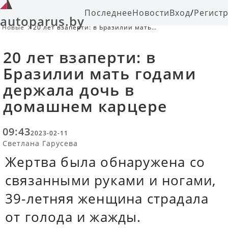
Последнее
Новости
Вход
/
Регист
autoparus.by
Новые
20 лет взаперти: в Бразилии мать
годами держала дочь в домашнем
карцере
20 лет взаперти: в
Бразилии мать годами
держала дочь в
домашнем карцере
09:43
2023-02-11
Светлана Гарусева
Жертва была обнаружена со
связанными руками и ногами,
39-летняя женщина страдала
от голода и жажды.