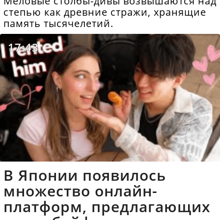
Меловые столбы-дивы возвышаются над
степью как древние стражи, хранящие
память тысячелетий.
17:43
В Японии появилось
множество онлайн-
платформ, предлагающих