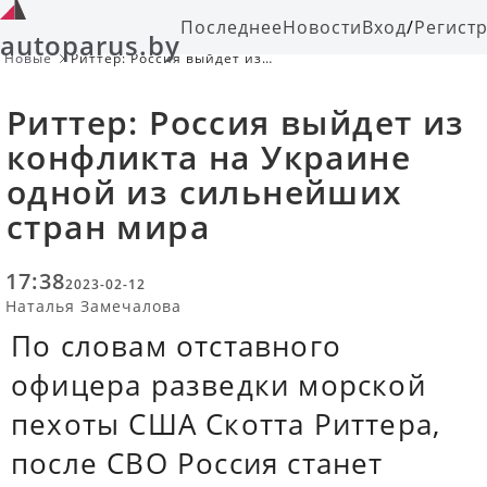
Последнее
Новости
Вход
/
Регист
autoparus.by
Новые
Риттер: Россия выйдет из
конфликта на Украине одной из
сильнейших стран мира
Риттер: Россия выйдет из
конфликта на Украине
одной из сильнейших
стран мира
17:38
2023-02-12
Наталья Замечалова
По словам отставного
офицера разведки морской
пехоты США Скотта Риттера,
после СВО Россия станет