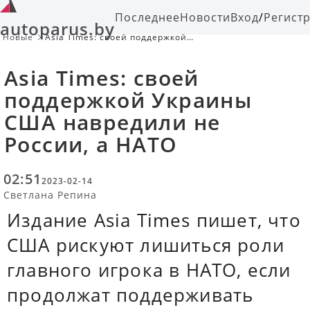
Последнее
Новости
Вход
/
Регист
autoparus.by
Новые
Asia Times: своей поддержкой
Украины США навредили не России,
а НАТО
Asia Times: своей
поддержкой Украины
США навредили не
России, а НАТО
02:51
2023-02-14
Светлана Репина
Издание Asia Times пишет, что
США рискуют лишиться роли
главного игрока в НАТО, если
продолжат поддерживать