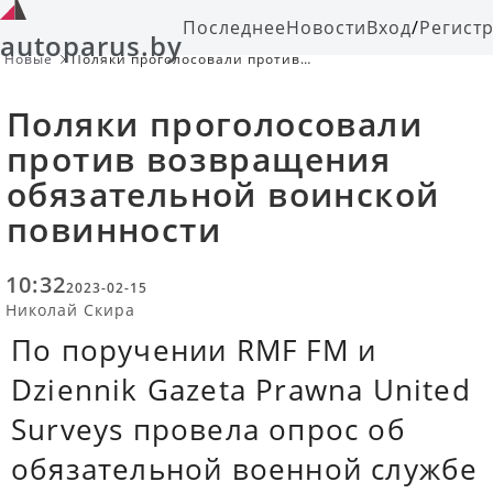
Последнее
Новости
Вход
/
Регист
autoparus.by
Новые
Поляки проголосовали против
возвращения обязательной
воинской повинности
Поляки проголосовали
против возвращения
обязательной воинской
повинности
10:32
2023-02-15
Николай Скира
По поручении RMF FM и
Dziennik Gazeta Prawna United
Surveys провела опрос об
обязательной военной службе