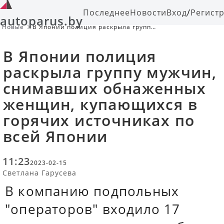
Последнее
Новости
Вход
/
Регист
autoparus.by
Новые
В Японии полиция раскрыла группу
мужчин, снимавших обнаженных
женщин, купающихся в горячих
В Японии полиция
источниках по всей Японии
раскрыла группу мужчин,
снимавших обнаженных
женщин, купающихся в
горячих источниках по
всей Японии
11:23
2023-02-15
Светлана Гарусева
В компанию подпольных
"операторов" входило 17