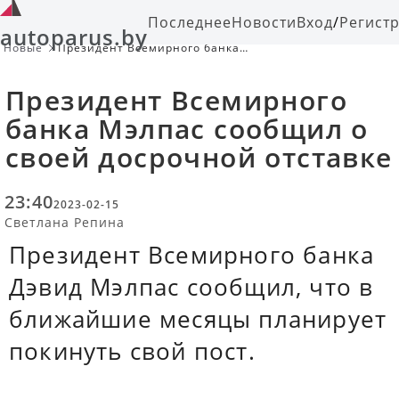
Последнее
Новости
Вход
/
Регист
autoparus.by
Новые
Президент Всемирного банка
Мэлпас сообщил о своей досрочной
отставке
Президент Всемирного
банка Мэлпас сообщил о
своей досрочной отставке
23:40
2023-02-15
Светлана Репина
Президент Всемирного банка
Дэвид Мэлпас сообщил, что в
ближайшие месяцы планирует
покинуть свой пост.