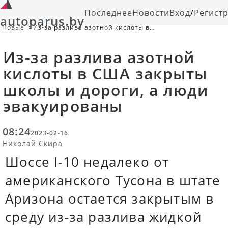
Последнее
Новости
Вход
/
Регист
autoparus.by
Новые
Из-за разлива азотной кислоты в
США закрыты школы и дороги, а
люди эвакуированы
Из-за разлива азотной
кислоты в США закрыты
школы и дороги, а люди
эвакуированы
08:24
2023-02-16
Николай Скира
Шоссе I-10 недалеко от
американского Тусона в штате
Аризона остается закрытым в
среду из-за разлива жидкой