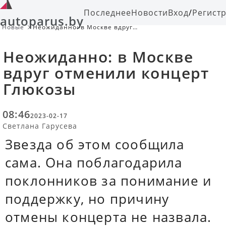
Последнее
Новости
Вход
/
Регист
autoparus.by
Новые
Неожиданно: в Москве вдруг
отменили концерт Глюкозы
Неожиданно: в Москве
вдруг отменили концерт
Глюкозы
08:46
2023-02-17
Светлана Гарусева
Звезда об этом сообщила
сама. Она поблагодарила
поклонников за понимание и
поддержку, но причину
отмены концерта не назвала.