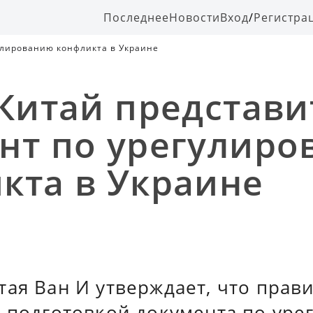
Последнее
Новости
Вход
/
Регистра
гулированию конфликта в Украине
 Китай представи
нт по урегулир
кта в Украине
ая Ван И утверждает, что прави
о подготовкой документа по ур