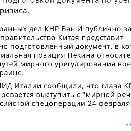
ризиса.
ранных дел КНР Ван И публично за
 правительство Китая представит
но подготовленный документ, в ко
иальная позиция Пекина относит
путей мирного урегулирования во
раине.
МИД Италии сообщили, что глава К
ревается выступить с "мирной реч
сийской спецоперации 24 февраля
Vi