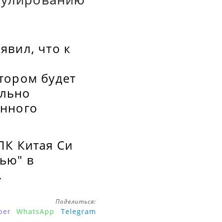
явил, что к
тором будет
ельно
енного
ПК Китая Си
ью" в
.
Поделиться:
ber
WhatsApp
Telegram