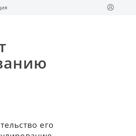
ция
т
ованию
тельство его
егулированию