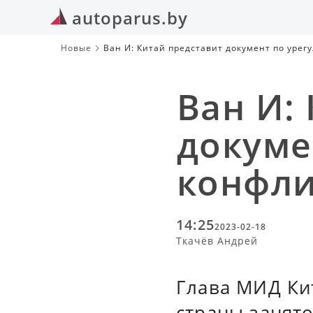
autoparus.by
Новые
Ван И: Китай представит документ по уре
Ван И:
докуме
конфли
14:25
2023-02-18
Ткачёв Андрей
Глава МИД Кит
страны занят