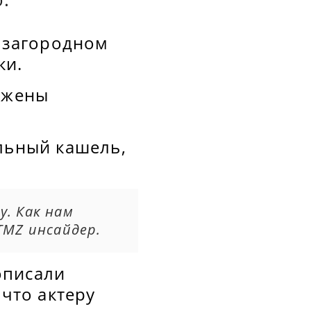
м загородном
ки.
й жены
льный кашель,
у. Как нам
TMZ инсайдер.
описали
 что актеру