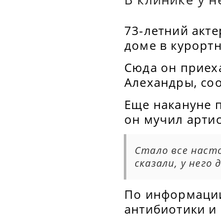
73-летний акте
доме в курорт
Сюда он приех
Алехандры, со
Еще накануне п
он мучил артис
Стало все насто
сказали, у него
По информации
антибиотики и 