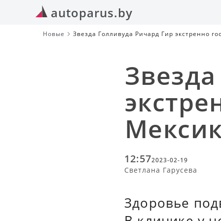
autoparus.by
Новые
Звезда Голливуда Ричард Гир экстренно г
Звезда
экстре
Мекси
12:57
2023-02-19
Светлана Гарусева
Здоровье под
В клинике у 