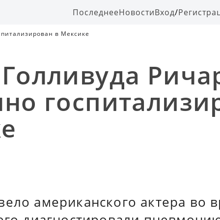
Последнее
Новости
Вход
/
Регистра
оспитализирован в Мексике
 Голливуда Рича
нно госпитализи
ке
вело американского актера во в
него диагностировали пневмонию