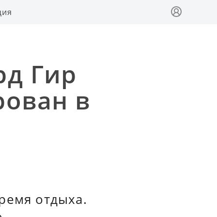
ция
рд Гир
рован в
ремя отдыха.
.