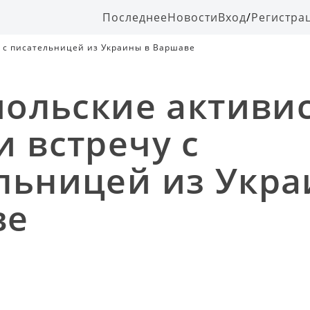
Последнее
Новости
Вход
/
Регистра
у с писательницей из Украины в Варшаве
 польские активи
и встречу с
льницей из Укра
ве