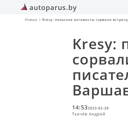
autoparus.by
Новые
Kresy: польские активисты сорвали встреч
Kresy:
сорвал
писате
Варша
14:53
2023-02-20
Ткачёв Андрей