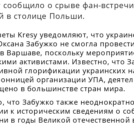
y сообщило о срыве фан-встречи
й в столице Польши.
еты Kresy уведомляют, что украин
ксана Забужко не смогла провести
в Варшаве, поскольку мероприяти
ими активистами. Известно, что З
ктивной глорификации украинских 
оронницей организации УПА, деяте
щено в большинстве стран мира.
, что Забужко также неоднократно
ии к историческим сведениям о со
ни в годы Великой отечественной 