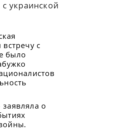
 с украинской
ская
 встречу с
е было
абужко
националистов
льность
 заявляла о
бытиях
войны.