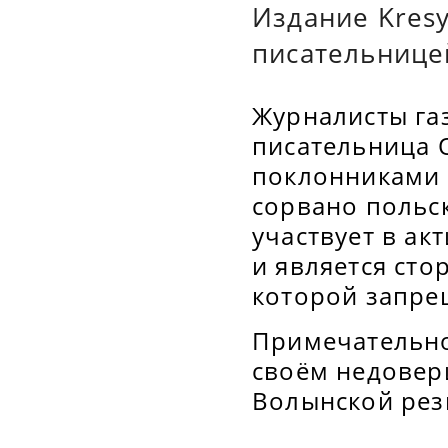
Издание Kres
писательнице
Журналисты газ
писательница О
поклонниками 
сорвано польск
участвует в а
и является ст
которой запре
Примечательно
своём недовер
Волынской рез