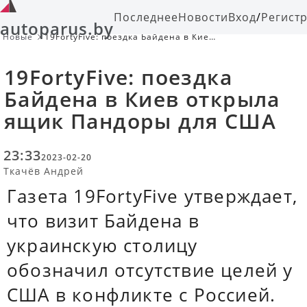
Последнее
Новости
Вход
/
Регист
autoparus.by
Новые
19FortyFive: поездка Байдена в Киев
открыла ящик Пандоры для США
19FortyFive: поездка
Байдена в Киев открыла
ящик Пандоры для США
23:33
2023-02-20
Ткачёв Андрей
Газета 19FortyFive утверждает,
что визит Байдена в
украинскую столицу
обозначил отсутствие целей у
США в конфликте с Россией.