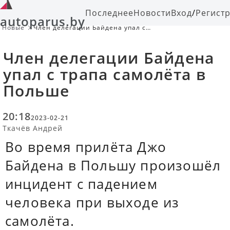
Последнее
Новости
Вход
/
Регист
autoparus.by
Новые
Член делегации Байдена упал с
трапа самолёта в Польше
Член делегации Байдена
упал с трапа самолёта в
Польше
20:18
2023-02-21
Ткачёв Андрей
Во время прилёта Джо
Байдена в Польшу произошёл
инцидент с падением
человека при выходе из
самолёта.