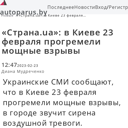
Последнее
Новости
Вход
/
Регист
autoparus.by
Новые
«Страна.ua»: в Киеве 23 февраля
прогремели мощные взрывы
«Страна.ua»: в Киеве 23
февраля прогремели
мощные взрывы
12:47
2023-02-23
Диана Мудреченко
Украинские СМИ сообщают,
что в Киеве 23 февраля
прогремели мощные взрывы,
в городе звучит сирена
воздушной тревоги.