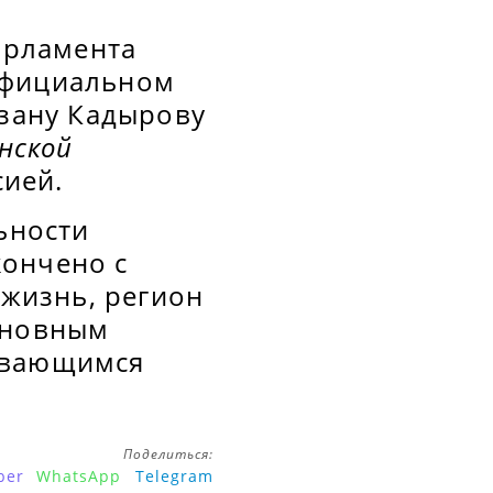
парламента
официальном
мзану Кадырову
нской
сией.
ьности
кончено с
жизнь, регион
сновным
ивающимся
Поделиться:
ber
WhatsApp
Telegram