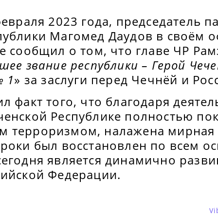
февраля 2023 года, председатель 
публики Магомед Даудов в своём 
е сообщил о том, что главе ЧР Ра
шее звание республики – Герой Чече
№ 1
» за заслуги перед Чечнёй и Рос
л факт того, что благодаря деятел
ченской Республике полностью по
 терроризмом, налажена мирная 
сроки был восстановлен по всем о
сегодня является динамично разв
сийской Федерации.
Vi