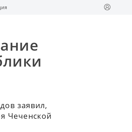
ция
вание
блики
дов заявил,
оя Чеченской