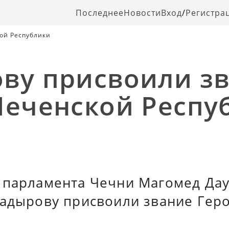
Последнее
Новости
Вход
/
Регистра
ой Республики
ву присвоили з
Чеченской Респу
 парламента Чечни Магомед Дау
Кадырову присвоили звание Гер