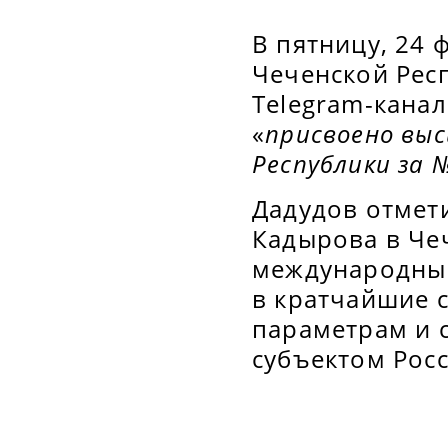
В пятницу, 24 
Чеченской Рес
Telegram-канал
«
присвоено выс
Республики за 
Дадудов отмети
Кадырова в Че
международным
в кратчайшие 
параметрам и 
субъектом Рос