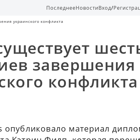
Последнее
Новости
Вход
/
Регистра
шения украинского конфликта
 существует шест
иев завершения
ского конфликта
s опубликовало материал дипло
та Кэтрин Филп, которая переч