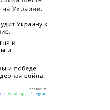
 на Украине.
удит Украину к
ние.
гня и
ны и
ны и победе
ядерная война.
Поделиться:
ber
WhatsApp
Telegram