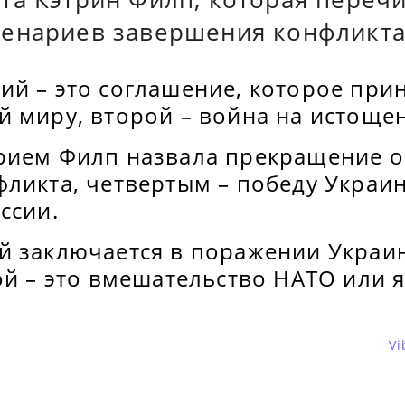
енариев завершения конфликта
й – это соглашение, которое прин
й миру, второй – война на истоще
рием Филп назвала прекращение о
фликта, четвертым – победу Украи
ссии.
й заключается в поражении Украи
ой – это вмешательство НАТО или 
Vi