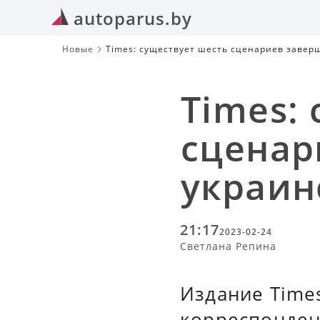
autoparus.by
Новые
Times: существует шесть сценариев завер
Times:
сценар
украин
21:17
2023-02-24
Светлана Репина
Издание Time
корреспонден