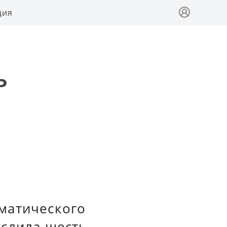
ция
ь
матического
ислила шесть