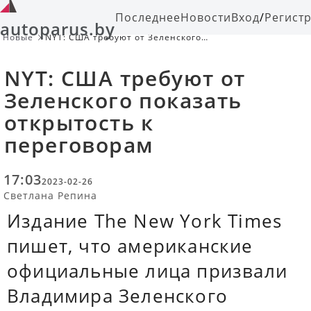
Последнее
Новости
Вход
/
Регист
autoparus.by
Новые
NYT: США требуют от Зеленского
показать открытость к переговорам
NYT: США требуют от
Зеленского показать
открытость к
переговорам
17:03
2023-02-26
Светлана Репина
Издание The New York Times
пишет, что американские
официальные лица призвали
Владимира Зеленского