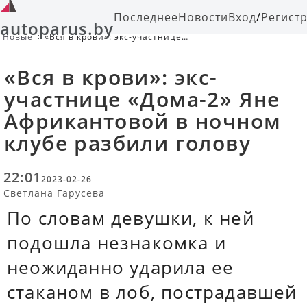
Последнее
Новости
Вход
/
Регист
autoparus.by
Новые
«Вся в крови»: экс-участнице
«Дома-2» Яне Африкантовой в
ночном клубе разбили голову
«Вся в крови»: экс-
участнице «Дома-2» Яне
Африкантовой в ночном
клубе разбили голову
22:01
2023-02-26
Светлана Гарусева
По словам девушки, к ней
подошла незнакомка и
неожиданно ударила ее
стаканом в лоб, пострадавшей