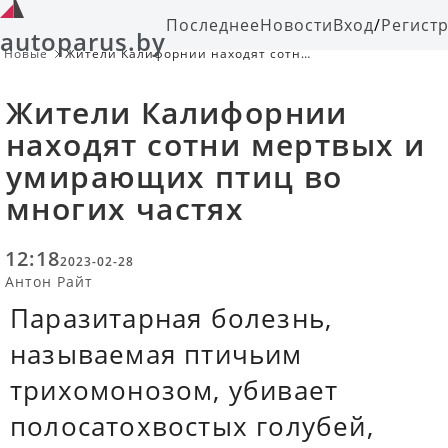
Последнее
Новости
Вход
/
Регист
autoparus.by
Новые
Жители Калифорнии находят сотни
мертвых и умирающих птиц во
многих частях
Жители Калифорнии
находят сотни мертвых и
умирающих птиц во
многих частях
12:18
2023-02-28
Антон Райт
Паразитарная болезнь,
называемая птичьим
трихомонозом, убивает
полосатохвостых голубей,