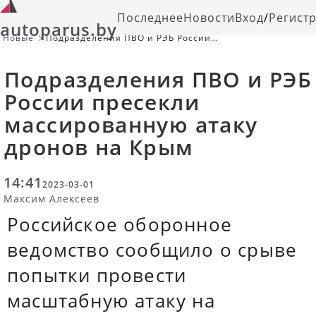
Последнее
Новости
Вход
/
Регист
autoparus.by
Новые
Подразделения ПВО и РЭБ России
пресекли массированную атаку
дронов на Крым
Подразделения ПВО и РЭБ
России пресекли
массированную атаку
дронов на Крым
14:41
2023-03-01
Максим Алексеев
Российское оборонное
ведомство сообщило о срыве
попытки провести
масштабную атаку на