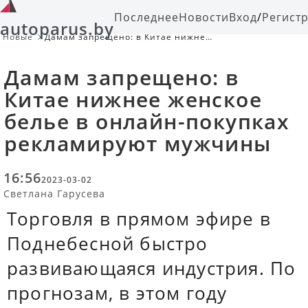
Последнее
Новости
Вход
/
Регист
autoparus.by
Новые
Дамам запрещено: в Китае нижнее
женское белье в онлайн-покупках
рекламируют мужчины
Дамам запрещено: в
Китае нижнее женское
белье в онлайн-покупках
рекламируют мужчины
16:56
2023-03-02
Светлана Гарусева
Торговля в прямом эфире в
Поднебесной быстро
развивающаяся индустрия. По
прогнозам, в этом году