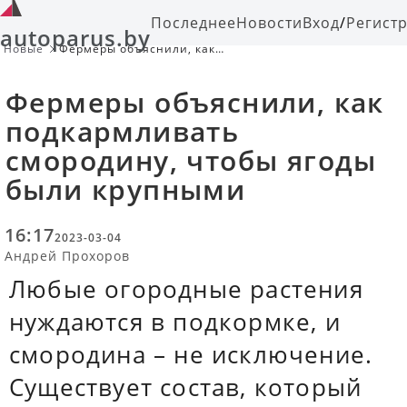
Последнее
Новости
Вход
/
Регист
autoparus.by
Новые
Фермеры объяснили, как
подкармливать смородину, чтобы
ягоды были крупными
Фермеры объяснили, как
подкармливать
смородину, чтобы ягоды
были крупными
16:17
2023-03-04
Андрей Прохоров
Любые огородные растения
нуждаются в подкормке, и
смородина – не исключение.
Существует состав, который