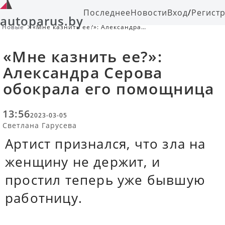
Последнее
Новости
Вход
/
Регист
autoparus.by
Новые
«Мне казнить ее?»: Александра
Серова обокрала его помощница
«Мне казнить ее?»:
Александра Серова
обокрала его помощница
13:56
2023-03-05
Светлана Гарусева
Артист признался, что зла на
женщину не держит, и
простил теперь уже бывшую
работницу.