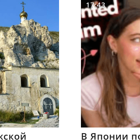
17:43
жской
В Японии п