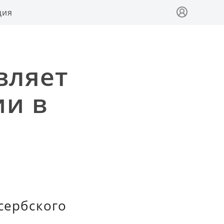
ция
вляет
ии в
сербского