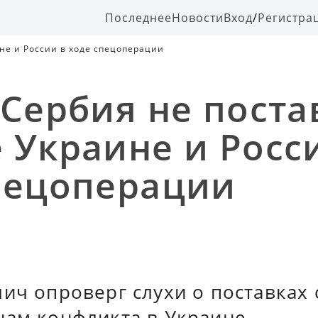
Последнее
Новости
Вход
/
Регистра
не и России в ходе спецоперации
 Сербия не поста
 Украине и Росс
пецоперации
ич опроверг слухи о поставках 
нам конфликта в Украине.