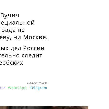
 Вучич
специальной
града не
еву, ни Москве.
ых дел России
тельно следит
ербских
Поделиться:
ber
WhatsApp
Telegram