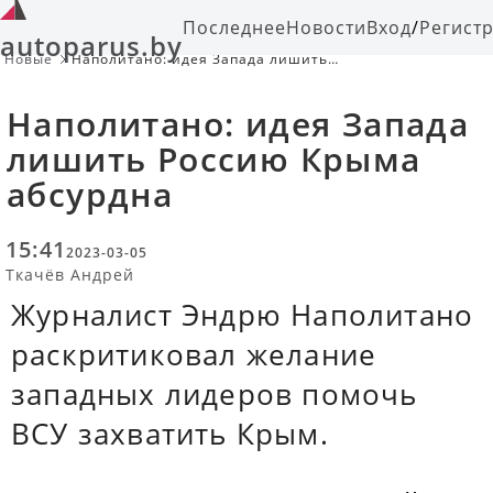
Последнее
Новости
Вход
/
Регист
autoparus.by
Новые
Наполитано: идея Запада лишить
Россию Крыма абсурдна
Наполитано: идея Запада
лишить Россию Крыма
абсурдна
15:41
2023-03-05
Ткачёв Андрей
Журналист Эндрю Наполитано
раскритиковал желание
западных лидеров помочь
ВСУ захватить Крым.