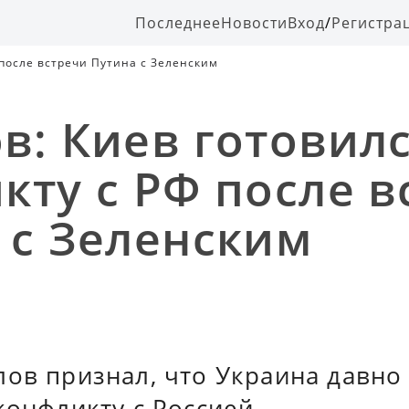
Последнее
Новости
Вход
/
Регистра
 после встречи Путина с Зеленским
в: Киев готовилс
кту с РФ после в
 с Зеленским
ов признал, что Украина давно
конфликту с Россией.