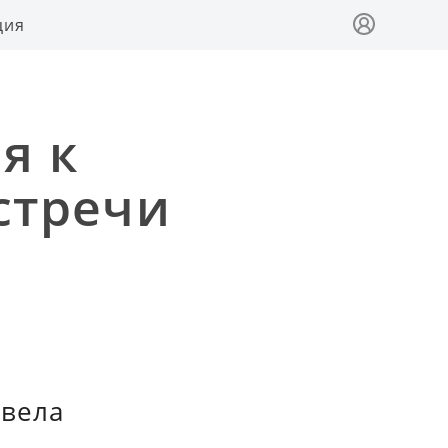
ция
я к
стречи
 вела