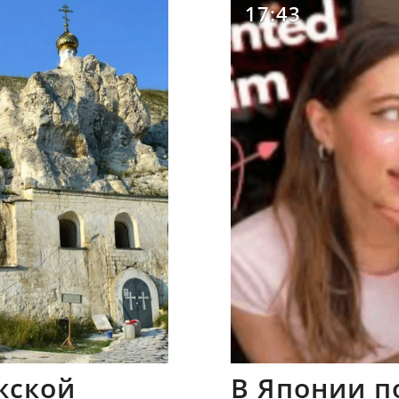
17:43
жской
В Японии п