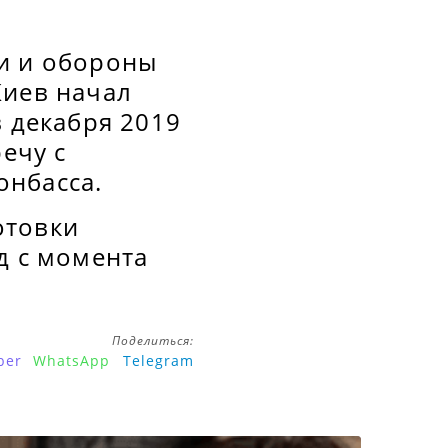
и и обороны
Киев начал
в декабря 2019
ечу с
онбасса.
отовки
д с момента
Поделиться:
ber
WhatsApp
Telegram