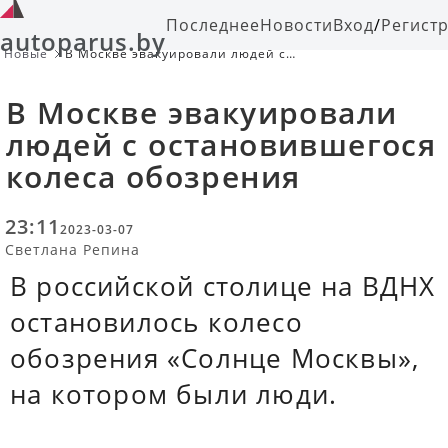
Последнее
Новости
Вход
/
Регист
autoparus.by
Новые
В Москве эвакуировали людей с
остановившегося колеса обозрения
В Москве эвакуировали
людей с остановившегося
колеса обозрения
23:11
2023-03-07
Светлана Репина
В российской столице на ВДНХ
остановилось колесо
обозрения «Солнце Москвы»,
на котором были люди.