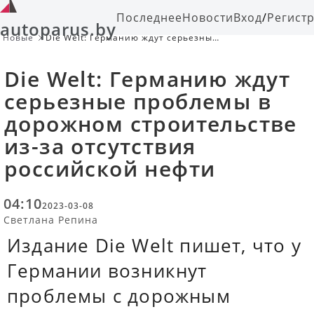
Последнее
Новости
Вход
/
Регист
autoparus.by
Новые
Die Welt: Германию ждут серьезные
проблемы в дорожном
строительстве из-за отсутствия
Die Welt: Германию ждут
российской нефти
серьезные проблемы в
дорожном строительстве
из-за отсутствия
российской нефти
04:10
2023-03-08
Светлана Репина
Издание Die Welt пишет, что у
Германии возникнут
проблемы с дорожным