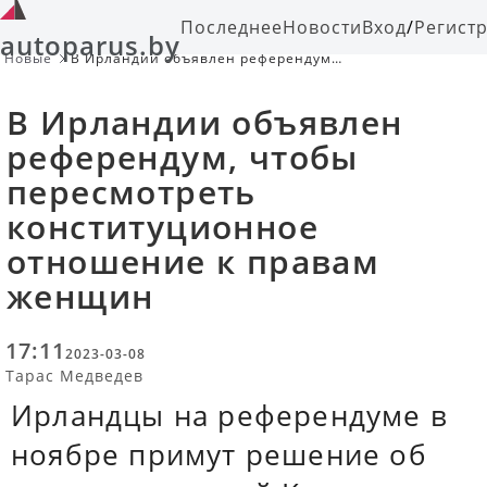
Последнее
Новости
Вход
/
Регист
autoparus.by
Новые
В Ирландии объявлен референдум,
чтобы пересмотреть
конституционное отношение к
В Ирландии объявлен
правам женщин
референдум, чтобы
пересмотреть
конституционное
отношение к правам
женщин
17:11
2023-03-08
Тарас Медведев
Ирландцы на референдуме в
ноябре примут решение об