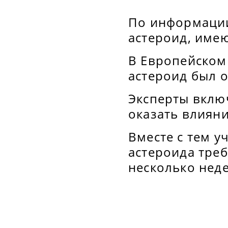
По информации
астероид, име
В Европейском
астероид был о
Эксперты включ
оказать влиян
Вместе с тем у
астероида треб
несколько неде