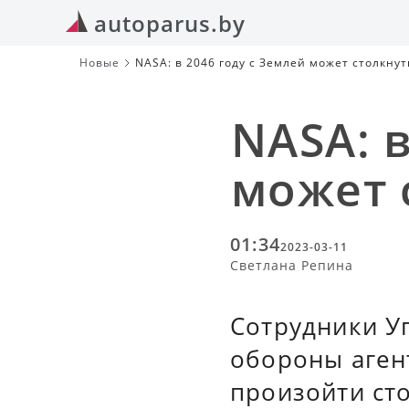
autoparus.by
Новые
NASA: в 2046 году с Землей может столкнут
NASA: в
может 
01:34
2023-03-11
Светлана Репина
Сотрудники У
обороны агент
произойти ст