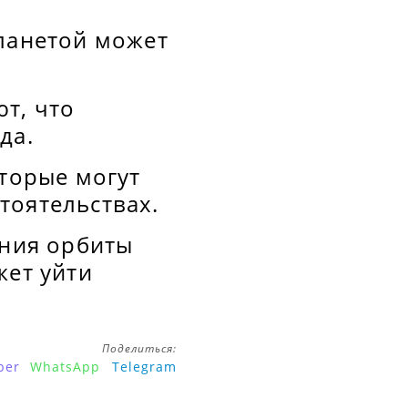
планетой может
т, что
да.
оторые могут
тоятельствах.
ания орбиты
жет уйти
Поделиться:
ber
WhatsApp
Telegram