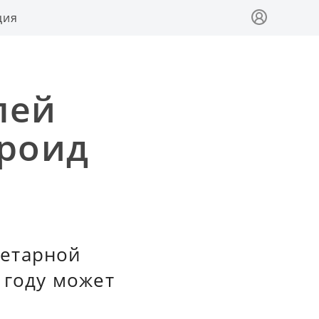
ция
лей
ероид
нетарной
 году может