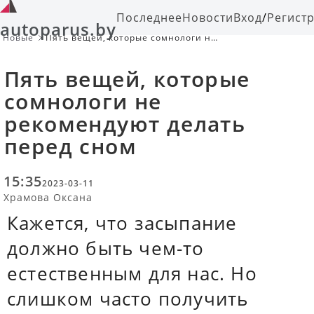
Последнее
Новости
Вход
/
Регист
autoparus.by
Новые
Пять вещей, которые сомнологи не
рекомендуют делать перед сном
Пять вещей, которые
сомнологи не
рекомендуют делать
перед сном
15:35
2023-03-11
Храмова Оксана
Кажется, что засыпание
должно быть чем-то
естественным для нас. Но
слишком часто получить