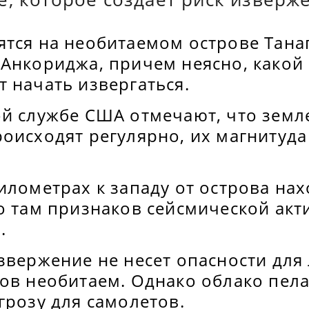
тся на необитаемом острове Танаг
Анкориджа, причем неясно, какой 
 начать извергаться.
ой службе США отмечают, что земл
роисходят регулярно, их магнитуд
илометрах к западу от острова на
о там признаков сейсмической акт
.
звержение не несет опасности для
ров необитаем. Однако облако пел
грозу для самолетов.