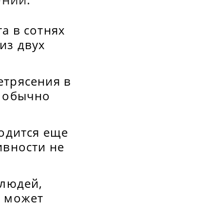
а в сотнях
из двух
етрясения в
а обычно
ходится еще
ивности не
 людей,
а может