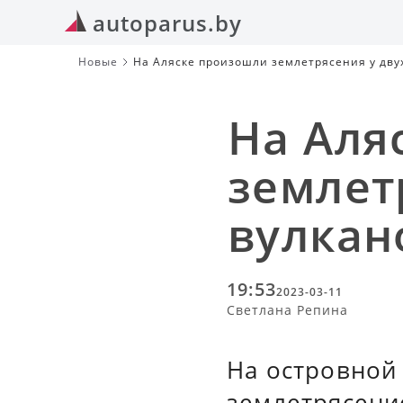
autoparus.by
Новые
На Аляске произошли землетрясения у дву
На Аля
землет
вулкан
19:53
2023-03-11
Светлана Репина
На островной
землетрясение