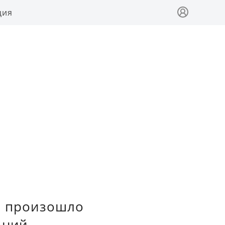
ция
а произошло
ений.