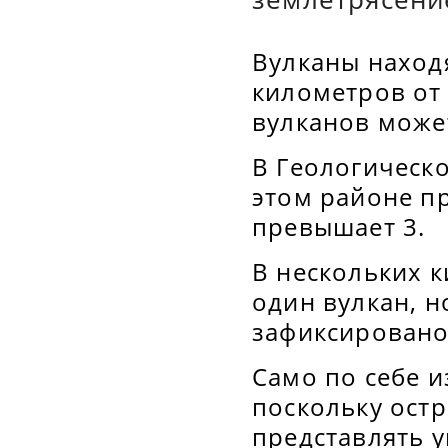
Вулканы находя
километров от 
вулканов может
В Геологическ
этом районе п
превышает 3.
В нескольких к
один вулкан, н
зафиксировано
Само по себе и
поскольку ост
представлять у