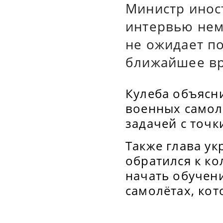
Министр инос
интервью неме
не ожидает по
ближайшее вр
Кулеба объясн
военных самол
задачей с точк
Также глава у
обратился к ко
начать обучен
самолётах, кот