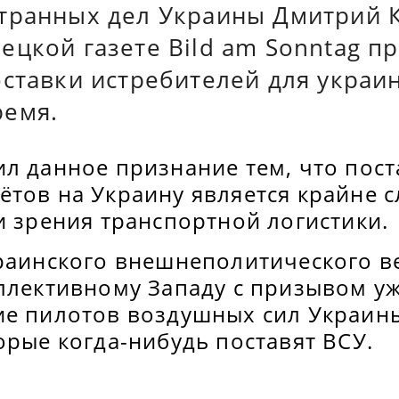
транных дел Украины Дмитрий К
цкой газете Bild am Sonntag пр
ставки истребителей для украин
емя.
ил данное признание тем, что пос
ётов на Украину является крайне 
и зрения транспортной логистики.
краинского внешнеполитического в
ллективному Западу с призывом уж
ие пилотов воздушных сил Украин
орые когда-нибудь поставят ВСУ.