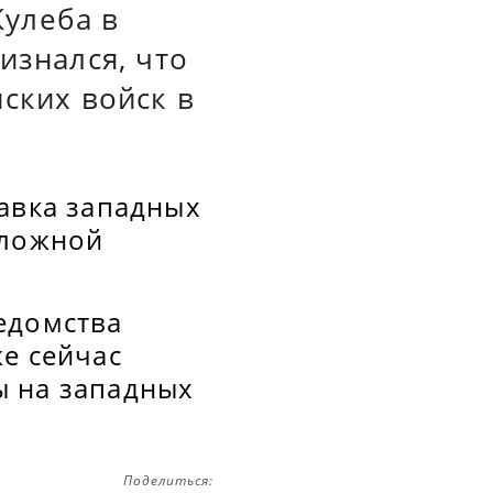
улеба в
изнался, что
ских войск в
тавка западных
сложной
едомства
е сейчас
ы на западных
Поделиться: