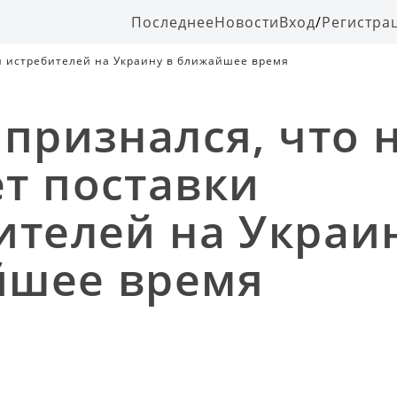
Последнее
Новости
Вход
/
Регистра
ки истребителей на Украину в ближайшее время
 признался, что 
т поставки
ителей на Украи
йшее время