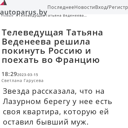
Последнее
Новости
Вход
/
Регист
autoparus.by
Новые
Телеведущая Татьяна Веденеева
решила покинуть Россию и поехать
во Францию
Телеведущая Татьяна
Веденеева решила
покинуть Россию и
поехать во Францию
18:29
2023-03-15
Светлана Гарусева
Звезда рассказала, что на
Лазурном берегу у нее есть
своя квартира, которую ей
оставил бывший муж.