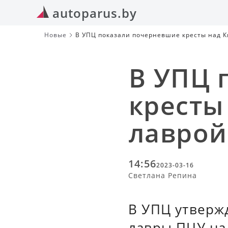
autoparus.by
Новые
В УПЦ показали почерневшие кресты над К
В УПЦ 
кресты
лаврой
14:56
2023-03-16
Светлана Репина
В УПЦ утверж
лавры ПЦУ на