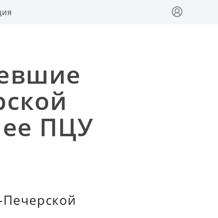
ция
невшие
рской
 ее ПЦУ
о-Печерской