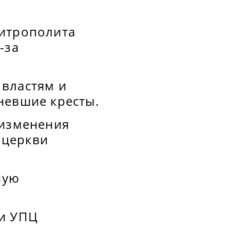
митрополита
-за
 властям и
невшие кресты.
 изменения
 церкви
ную
хи УПЦ