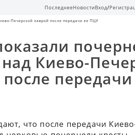
Последнее
Новости
Вход
/
Регистра
иево-Печерской лаврой после передачи ее ПЦУ
показали почер
 над Киево-Пече
 после передачи
дают, что после передачи Киев
д церковью почернели кресты.