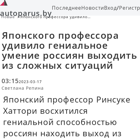
Последнее
Новости
Вход
/
Регист
autoparus.by
Новые
Японского профессора удивило
гениальное умение россиян
выходить из сложных ситуаций
Японского профессора
удивило гениальное
умение россиян выходить
из сложных ситуаций
03:15
2023-03-17
Светлана Репина
Японский профессор Ринсуке
Хаттори восхитился
гениальной способностью
россиян находить выход из