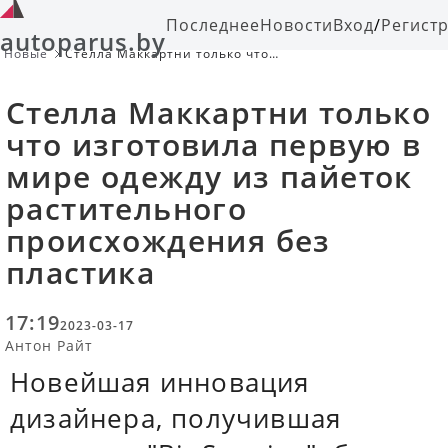
Последнее
Новости
Вход
/
Регист
autoparus.by
Новые
Стелла Маккартни только что
изготовила первую в мире одежду
из пайеток растительного
Стелла Маккартни только
происхождения без пластика
что изготовила первую в
мире одежду из пайеток
растительного
происхождения без
пластика
17:19
2023-03-17
Антон Райт
Новейшая инновация
дизайнера, получившая