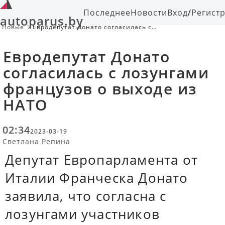
Последнее
Новости
Вход
/
Регист
autoparus.by
Новые
Евродепутат Донато согласилась с
лозунгами французов о выходе из
НАТО
Евродепутат Донато
согласилась с лозунгами
французов о выходе из
НАТО
02:34
2023-03-19
Светлана Репина
Депутат Европарламента от
Италии Франческа Донато
заявила, что согласна с
лозунгами участников